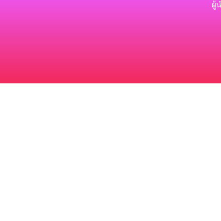
ผู
Skip
to
content