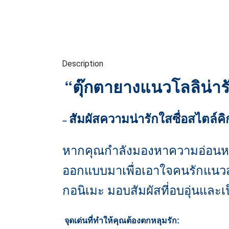
Description
“
ตุ๊กตายางแนวโลลิน่า
สัมผัสความน่ารักใสซื่อสไตล์
–
หากคุณกำลังมองหาความอ่อนหวา
ออกแบบมาเพื่อเอาใจคนรักแนวส
กอนิเมะ มอบสัมผัสที่อบอุ่นและเ
จุดเด่นที่ทำให้คุณต้องตกหลุมรัก: