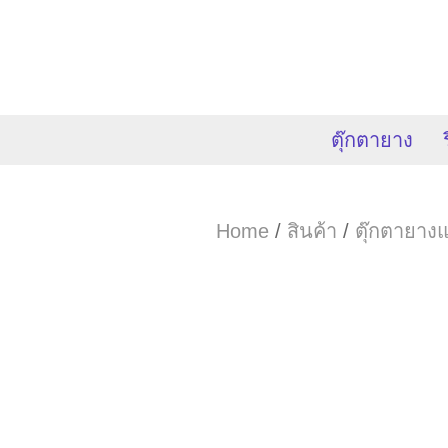
ตุ๊กตายาง
Home
/
สินค้า
/
ตุ๊กตายาง