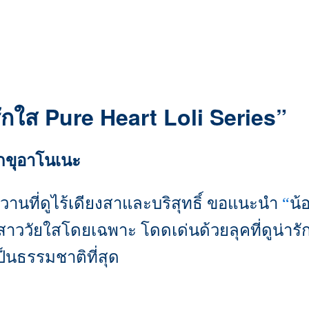
รักใส
Pure Heart Loli Series”
คิกขุอาโนเนะ
นที่ดูไร้เดียงสาและบริสุทธิ์ ขอแนะนำ
“
น้
าววัยใสโดยเฉพาะ โดดเด่นด้วยลุคที่ดูน่าร
ป็นธรรมชาติที่สุด