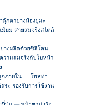
ตุ๊กตายางน้องยูมะ
 “
ีเมียม สายสมจริงสไตล์
ายางผลิตด้วยซิลิโคน
้ความสมจริงกับใบหน้า
ง
ดูกภายใน — โพสท่า
อิสระ รองรับการใช้งาน
ี่ปุ่น — หน้าตาน่ารัก