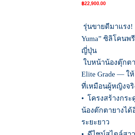
฿
22,900.00
รุ่นขายดีมาแรง
!
ซิลิโคนพร
Yuma”
ญี่ปุ่น
ใบหน้าน้องตุ๊กต
ให
Elite Grade —
ที่เหมือนผู้หญิงจริ
โครงสร้างกระ
•
น้องต๊กตายางได้
ระยะยาว
ดีไซน์สไตล์สาวญ
•