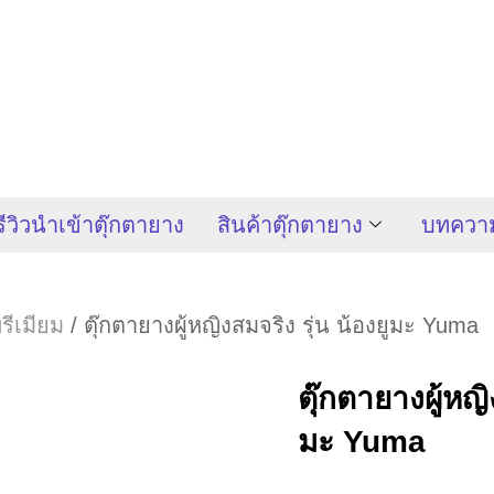
รีวิวนำเข้าตุ๊กตายาง
สินค้าตุ๊กตายาง
บทควา
รีเมียม
/ ตุ๊กตายางผู้หญิงสมจริง รุ่น น้องยูมะ Yuma
ตุ๊กตายางผู้หญิ
มะ Yuma