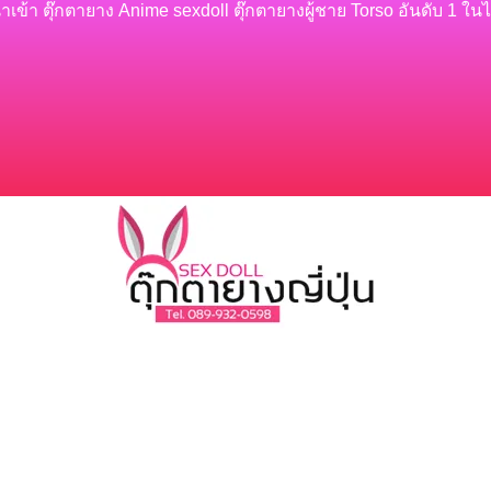
้นำเข้า ตุ๊กตายาง Anime sexdoll ตุ๊กตายางผู้ชาย Torso อันดับ 1 ใน