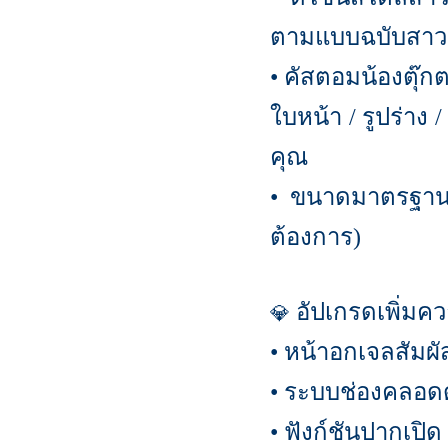
ตามแบบฉบับสาวญี
คัสตอมน้องตุ๊กต
•
ใบหน้า
รูปร่าง
/
/
คุณ
ขนาดมาตรฐา
•
ต้องการ
)
อัปเกรดเพิ่มค
💎
หน้าอกเจลสัมผัส
•
ระบบช่องคลอดดู
•
ฟังก์ชันปากเปิด
•