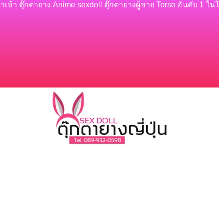
้นำเข้า ตุ๊กตายาง Anime sexdoll ตุ๊กตายางผู้ชาย Torso อันดับ 1 ใน