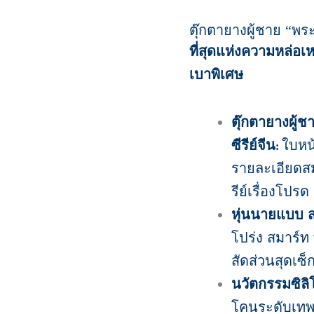
ตุ๊กตายางผู้ชาย
“
พระ
ที่สุดแห่งความหล่อ
เบาพิเศษ
ตุ๊กตายางผู้
ซีรีย์จีน
ใบหน้
:
รายละเอียดส
รีย์เรื่องโปรด
หุ่นนายแบบ ส
โปร่ง สมาร์ท 
สัดส่วนสุดเซ็กซ
นวัตกรรมซิลิโ
โคนระดับเทพ 