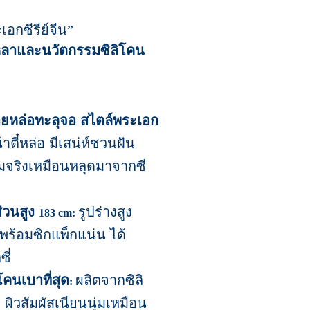
เอกซีรีย์จีน
”
เหลาและนวัตกรรมซิลิโคน
ชายหล่อทะลุจอ สไตล์พระเอก
าตี๋หล่อ มีเสน่ห์ชวนฝัน
มจริงเหมือนหลุดมาจากซี
่วนสูง
รูปร่างสูง
183 cm:
พร้อมซิกแพ็กแน่น ได้
ี่
คนเบาที่สุด
ผลิตจากซิลิ
:
ผิวสัมผัสเนียนนุ่มเหมือน